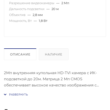
Разрешение видеокамеры
—
2 Мп
Дальность подсветки
—
20 м
Объектив
—
2,8 мм
Мощность, Вт
—
1,8 Вт
ОПИСАНИЕ
НАЛИЧИЕ
2Мп внутренняя купольная HD-TVI камера с ИК-
подсветкой до 20м. Матрица 2 Мп CMOS
обеспечивает высокое качество изображения с
чувствительностью 0.01 лк при F2.0 и включенном
AGC, а также 0 лк с ИК-подсветкой. Скорость
электронного затвора варьируется от 1/25 до 1/50000
с для PAL и от 1/30 до 1/50000 с для NTSC. Камера