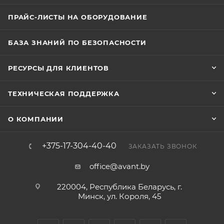
переключаемый между TVI, AHD, CVI и CVBS. Корпус
выполнен из пластика, размеры составляют Ø 98 ×
ПРАЙС-ЛИСТЫ НА ОБОРУДОВАНИЕ
65.4 мм, масса — приблизительно 146 г. Камера
работает в условиях температуры от -40 до +60 °C с
БАЗА ЗНАНИЙ ПО БЕЗОПАСНОСТИ
влажностью до 90 % (без конденсата). Питание
осуществляется от DC 12 В ± 25 %, с максимальным
РЕСУРСЫ ДЛЯ КЛИЕНТОВ
потреблением мощности 1.8 Вт. Дальность ИК-
подсветки достигает до 20 метров.
ТЕХНИЧЕСКАЯ ПОДДЕРЖКА
О КОМПАНИИ
+375-17-304-40-40
ЗАКАЗАТЬ ЗВОНОК
office@avant.by
220004, Республика Беларусь, г.
Минск, ул. Короля, 45