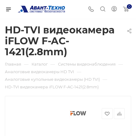
0
HD-TVI видеокамера
iFLOW F-AC-
1421(2.8mm)
—
—
—
Главная
Каталог
Системы видеонаблюдения
—
Аналоговые видеокамеры HD TVI
—
Аналоговые купольные видеокамеры (HD TVI)
HD-TVI видеокамера iFLOW F-AC-1421(2.8mm)