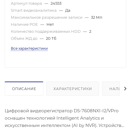
Артикул товара
—
24553
Smart видеоаналитика
—
Да
Максимальное разрешение записи
—
32 Мп
Наличие POE
—
Нет
Количество поддерживаемых HDD
—
2
Объём ЖД до
—
20 Тб
Все характеристики
ОПИСАНИЕ
ХАРАКТЕРИСТИКИ
НАЛИЧИЕ
Цифровой видеорегистратор DS-7608NXI-I2/VPro
оснащен технологией Intelligent Analytics и
искусственным интеллектом (AI by NVR). Устройство