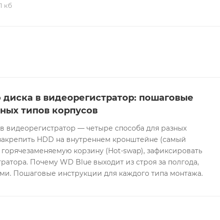
,1 кб
адающих объектов и обнаружение движения. Система
ат и поиск изображений лиц с возможностью создания д
Видеоаналитика для детекции людей и транспортных сре
х каналах с разрешением до 4 Мп (с улучшенным режимо
 диска в видеорегистратор: пошаговые
зных типов корпусов
 в видеорегистратор — четыре способа для разных
 закрепить HDD на внутреннем кронштейне (самый
в горячезаменяемую корзину (Hot-swap), зафиксировать
ратора. Почему WD Blue выходит из строя за полгода,
ами. Пошаговые инструкции для каждого типа монтажа.