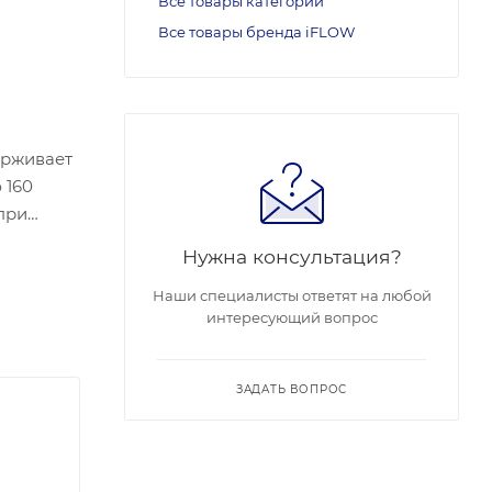
Все товары категории
Все товары бренда iFLOW
ерживает
 160
 при
Нужна консультация?
12 Мп до
hernet
Наши специалисты ответят на любой
интересующий вопрос
имеет два
B 2.0
 входит в
ЗАДАТЬ ВОПРОС
 315 × 52
етра и