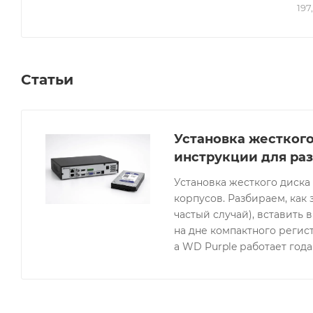
197
распознавание лиц, защиту периметра, детекцию п
распознавания лиц позволяет вести сравнение, захв
библиотек изображений (до 20 000 изображений). 
помогает снизить количество ложных тревог на все
Статьи
8 Мп).
Установка жесткого
инструкции для ра
Установка жесткого диска
корпусов. Разбираем, как
частый случай), вставить 
на дне компактного регист
а WD Purple работает год