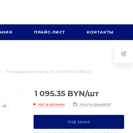
АНИЯ
ПРАЙС-ЛИСТ
КОНТАКТЫ
—
IP-видеорегистратор iFLOW F-NR-208EX/2
1 095.35
BYN
/шт
Нет в наличии
Нашли дешевле?
ПОД ЗАКАЗ