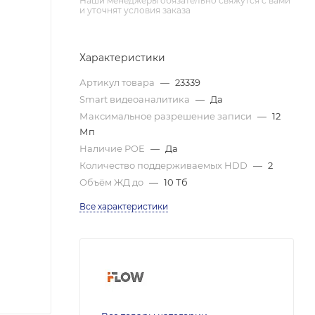
Наши менеджеры обязательно свяжутся с вами
и уточнят условия заказа
Характеристики
Артикул товара
—
23339
Smart видеоаналитика
—
Да
Максимальное разрешение записи
—
12
Мп
Наличие POE
—
Да
Количество поддерживаемых HDD
—
2
Объём ЖД до
—
10 Тб
Все характеристики