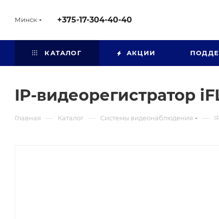
+375-17-304-40-40
Минск
КАТАЛОГ
АКЦИИ
ПОДД
IP-видеорегистратор i
—
—
—
Главная
Каталог
Системы видеонаблюдения
I