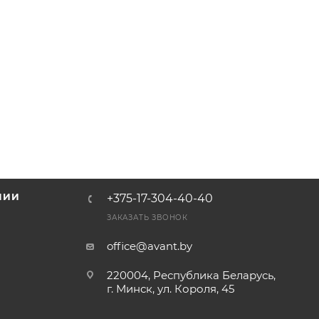
НИИ
+375-17-304-40-40
и
ЗАКАЗАТЬ ЗВОНОК
office@avant.by
220004, Республика Беларусь,
г. Минск, ул. Короля, 45