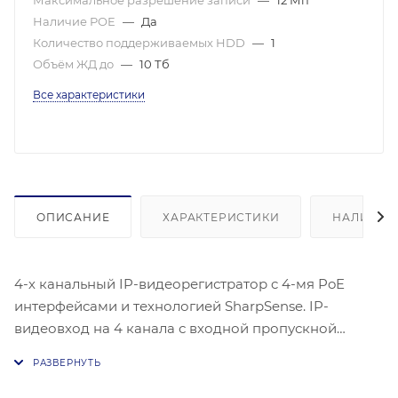
Максимальное разрешение записи
—
12 Мп
Наличие POE
—
Да
Количество поддерживаемых HDD
—
1
Объём ЖД до
—
10 Тб
Все характеристики
ОПИСАНИЕ
ХАРАКТЕРИСТИКИ
НАЛИЧИЕ
4-х канальный IP-видеорегистратор c 4-мя PoE
интерфейсами и технологией SharpSense. IP-
видеовход на 4 канала с входной пропускной
способностью 40 Мбит/с и выходной пропускной
способностью 80 Мбит/с. Поддерживает выход
HDMI и VGA. Аудиовыход — 1 канал, RCA (линейный,