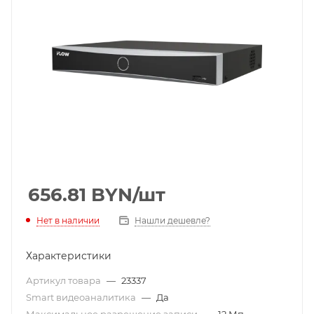
656.81
BYN
/шт
Нет в наличии
Нашли дешевле?
Характеристики
Артикул товара
—
23337
Smart видеоаналитика
—
Да