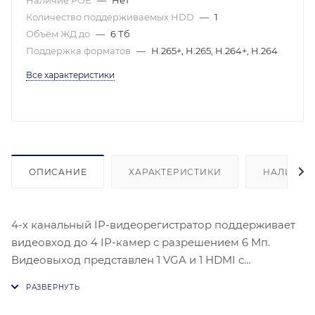
Наличие POE
—
Нет
Количество поддерживаемых HDD
—
1
Объём ЖД до
—
6 Тб
Поддержка форматов
—
H.265+, H.265, H.264+, H.264
Все характеристики
ОПИСАНИЕ
ХАРАКТЕРИСТИКИ
НАЛИЧИЕ
4-х канальный IP-видеорегистратор поддерживает
видеовход до 4 IP-камер с разрешением 6 Мп.
Видеовыход представлен 1 VGA и 1 HDMI с
разрешением до 1080P. Устройство использует
видеосжатие H.265+/H.265/H.264+/H.264, входящий
поток составляет 40 Мбит/с, а исходящий поток —