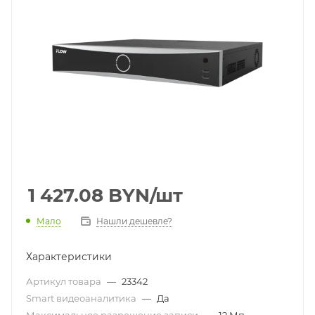
1 427.08
BYN
/шт
Мало
Нашли дешевле?
Характеристики
Артикул товара
—
23342
Smart видеоаналитика
—
Да