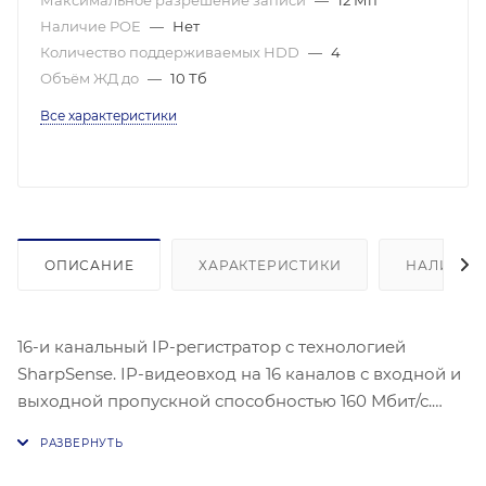
Максимальное разрешение записи
—
12 Мп
Наличие POE
—
Нет
Количество поддерживаемых HDD
—
4
Объём ЖД до
—
10 Тб
Все характеристики
ОПИСАНИЕ
ХАРАКТЕРИСТИКИ
НАЛИЧИЕ
16-и канальный IP-регистратор c технологией
SharpSense. IP-видеовход на 16 каналов с входной и
выходной пропускной способностью 160 Мбит/с.
Устройство оснащено выходами HDMI и VGA с
независимым выводом видео. Аудиовыход
представлен одним каналом RCA (линейный, 1 кОм),