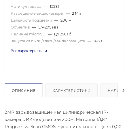
Артикул товара
—
15281
Разрешение видеокамеры
—
2 Мп
Дальность подсветки
—
200 м
Объектив
—
5,7-205 мм
Наличие microSD
—
До 256 Гб
Защита от пыли/влаги/вандалозащита
—
IP68
Все характеристики
ОПИСАНИЕ
ХАРАКТЕРИСТИКИ
НАЛИЧИЕ
2МР взрывозащищенная цилиндрическая IP-
камера с ИК-подсветкой 200м. Матрица 1/1,8''
Progressive Scan CMOS, Чувствительность: Цвет: 0,002