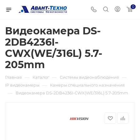
0
Видеокамера DS-
2DB4236I-
CWX(WE/316L) 5.7-
205mm
—
—
—
Главная
Каталог
Системы видеонаблюдения
—
IP видеокамеры
Камеры специального назначения
—
Видеокамера DS-2DB4236I-CWX(WE/316L) 5.7-205mm