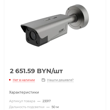
2 651.59
BYN
/шт
Нет в наличии
Нашли дешевле?
Характеристики
Артикул товара
—
23317
Дальность подсветки
—
50 м