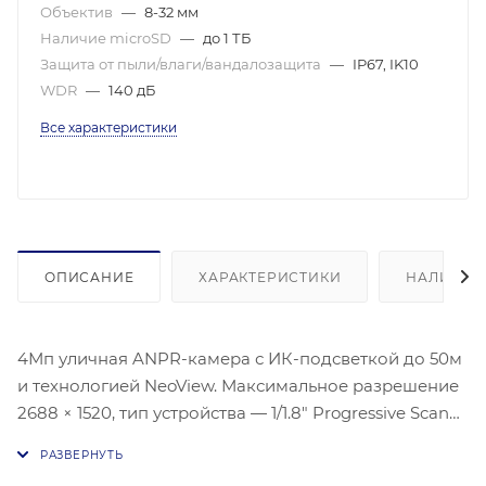
Объектив
—
8-32 мм
Наличие microSD
—
до 1 ТБ
Защита от пыли/влаги/вандалозащита
—
IP67, IK10
WDR
—
140 дБ
Все характеристики
ОПИСАНИЕ
ХАРАКТЕРИСТИКИ
НАЛИЧИЕ
4Мп уличная ANPR-камера с ИК-подсветкой до 50м
и технологией NeoView. Максимальное разрешение
2688 × 1520, тип устройства — 1/1.8″ Progressive Scan
CMOS. Чувствительность: цвет — 0.0005 лк (F1.2, AGC
вкл), ч/б — 0.0001 лк (F1.2, AGC вкл), 0 лк с ИК-