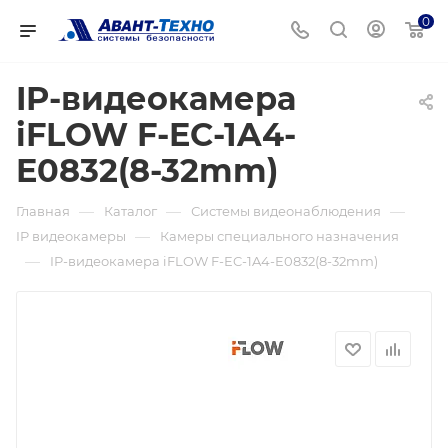
0
IP-видеокамера
iFLOW F-EC-1A4-
E0832(8-32mm)
—
—
—
Главная
Каталог
Системы видеонаблюдения
—
IP видеокамеры
Камеры специального назначения
—
IP-видеокамера iFLOW F-EC-1A4-E0832(8-32mm)