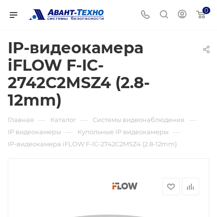
0
IP-видеокамера
iFLOW F-IC-
2742C2MSZ4 (2.8-
12mm)
—
—
—
Главная
Каталог
Системы видеонаблюдения
—
—
IP видеокамеры
Купольные IP видеокамеры
IP-видеокамера iFLOW F-IC-2742C2MSZ4 (2.8-12mm)