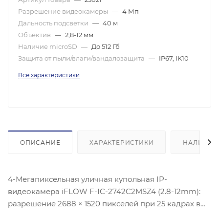
Разрешение видеокамеры
—
4 Мп
Дальность подсветки
—
40 м
Объектив
—
2,8-12 мм
Наличие microSD
—
До 512 Гб
Защита от пыли/влаги/вандалозащита
—
IP67, IK10
Все характеристики
ОПИСАНИЕ
ХАРАКТЕРИСТИКИ
НАЛИЧИЕ
4-Мегапиксельная уличная купольная IP-
видеокамера iFLOW F-IC-2742C2MSZ4 (2.8-12mm):
разрешение 2688 × 1520 пикселей при 25 кадрах в
секунду, 1/3" Progressive Scan CMOS матрица.