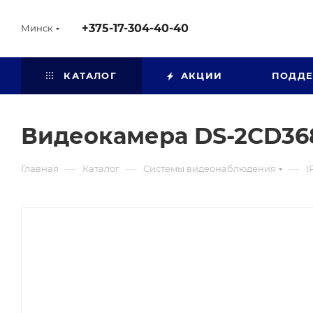
+375-17-304-40-40
Минск
КАТАЛОГ
АКЦИИ
ПОДД
Видеокамера DS-2CD3686
—
—
—
Главная
Каталог
Системы видеонаблюдения
I