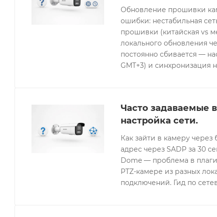
Обновление прошивки кам
ошибки: нестабильная се
прошивки (китайская vs 
локального обновления че
постоянно сбивается — нас
GMT+3) и синхронизация н
Часто задаваемые в
настройка сети.
Как зайти в камеру через 
адрес через SADP за 30 с
Dome — проблема в плагин
PTZ-камере из разных лок
подключений. Гид по сетев