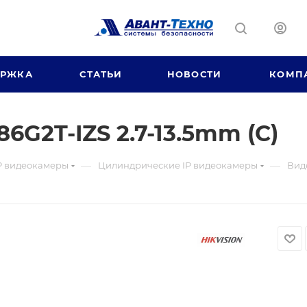
ЕРЖКА
СТАТЬИ
НОВОСТИ
КОМП
G2T-IZS 2.7-13.5mm (C)
—
—
P видеокамеры
Цилиндрические IP видеокамеры
Вид