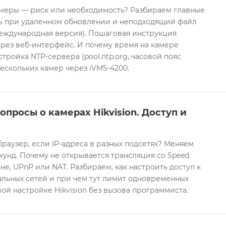
еры — риск или необходимость? Разбираем главные
ть при удаленном обновлении и неподходящий файл
международная версия). Пошаговая инструкция
рез веб-интерфейс. И почему время на камере
тройка NTP-сервера (pool.ntp.org, часовой пояс
ескольких камер через iVMS-4200.
опросы о камерах Hikvision. Доступ и
браузер, если IP-адреса в разных подсетях? Меняем
екунд. Почему не открывается трансляция со Speed
е, UPnP или NAT. Разбираем, как настроить доступ к
альных сетей и при чем тут лимит одновременных
ой настройке Hikvision без вызова программиста.