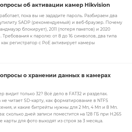
опросы об активации камер Hikvision
 работает, пока вы не зададите пароль. Разбираем два
 утилиту SADP (рекомендуемый) и веб-браузер. Почему
андмауэр блокирует), 2011 (потеря пакетов) и 2020
 Требования к паролю: от 8 до 16 символов, два типа
И как регистратор с PoE активирует камеры
вопросы о хранении данных в камерах
ер видит только 32? Всё дело в FAT32 и разделах.
 не читает SD-карту, как форматирование в NTFS
ния, и какие битрейты нужны для 2 Мп, 4 Мп и 8 Мп.
а: сколько дней записи поместится на 128 ГБ при H.265
е карты для фото выходят из строя за 3 месяца.