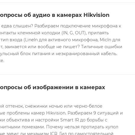
опросы об аудио в камерах Hikvision
он едва слышен? Разбираем подключение микрофона к
контакты клеммной колодки (IN, G, OUT), припаять
 тип входа (LineIn для активного микрофона, MicIn для
т, заикается или вообще не пишет? Типичные ошибки
ульсный блок питания и неэкранированный кабель.
е.
вопросы об изображении в камерах
ый оттенок, снежинки ночью или черно-белое
е проблемы камер Hikvision. Разбираем 9 ситуаций и
ки объектива и настройки Smart IR до борьбы с
гнитными помехами. Почему нельзя протирать купол
не завис ли механизм ICR. Гид по самостоятельной