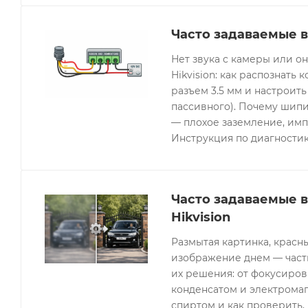
Часто задаваемые в
Нет звука с камеры или 
Hikvision: как распознать 
разъем 3.5 мм и настроить
пассивного). Почему шипи
— плохое заземление, имп
Инструкция по диагностик
Часто задаваемые 
Hikvision
Размытая картинка, красн
изображение днем — часты
их решения: от фокусиров
конденсатом и электрома
спиртом и как проверить, 