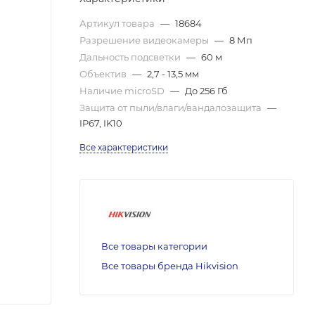
Артикул товара
—
18684
Разрешение видеокамеры
—
8 Мп
Дальность подсветки
—
60 м
Объектив
—
2,7 - 13,5 мм
Наличие microSD
—
До 256 Гб
Защита от пыли/влаги/вандалозащита
—
IP67, IK10
Все характеристики
Все товары категории
Все товары бренда Hikvision