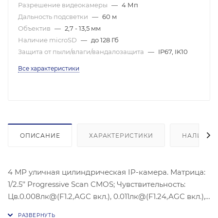
Разрешение видеокамеры
—
4 Мп
Дальность подсветки
—
60 м
Объектив
—
2,7 - 13,5 мм
Наличие microSD
—
до 128 Гб
Защита от пыли/влаги/вандалозащита
—
IP67, IK10
Все характеристики
ОПИСАНИЕ
ХАРАКТЕРИСТИКИ
НАЛИЧИЕ
4 МР уличная цилиндрическая IP-камера. Матрица:
1/2.5’’ Progressive Scan CMOS; Чувствительность:
Цв.0.008лк@(F1.2,AGC вкл.), 0.011лк@(F1.24,AGC вкл.),
0лк с ИК; Объектив: 2.7 - 13,5мм@F1.4,