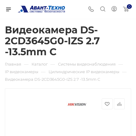
0
Видеокамера DS-
2CD3645G0-IZS 2.7
-13.5mm C
—
—
—
Главная
Каталог
Системы видеонаблюдения
—
—
IP видеокамеры
Цилиндрические IP видеокамеры
Видеокамера DS-2CD3645G0-IZS 2.7 -13.5mm C