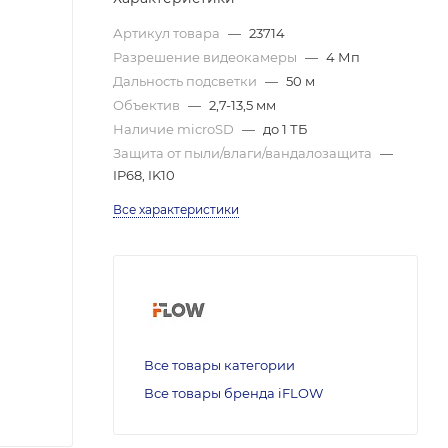
Артикул товара
—
23714
Разрешение видеокамеры
—
4 Мп
Дальность подсветки
—
50 м
Объектив
—
2,7-13,5 мм
Наличие microSD
—
до 1 ТБ
Защита от пыли/влаги/вандалозащита
—
IP68, IK10
Все характеристики
Все товары категории
Все товары бренда iFLOW