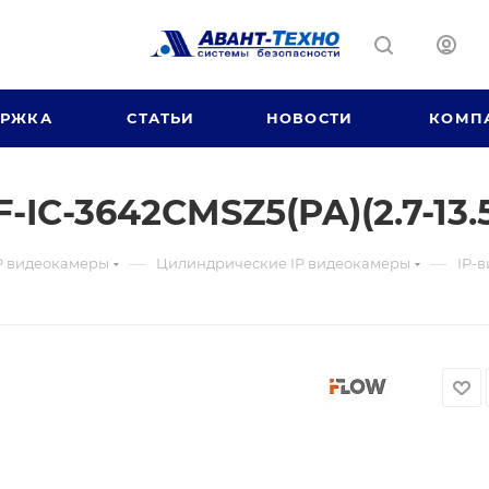
ЕРЖКА
СТАТЬИ
НОВОСТИ
КОМП
-IC-3642CMSZ5(PA)(2.7-13
—
—
P видеокамеры
Цилиндрические IP видеокамеры
IP-