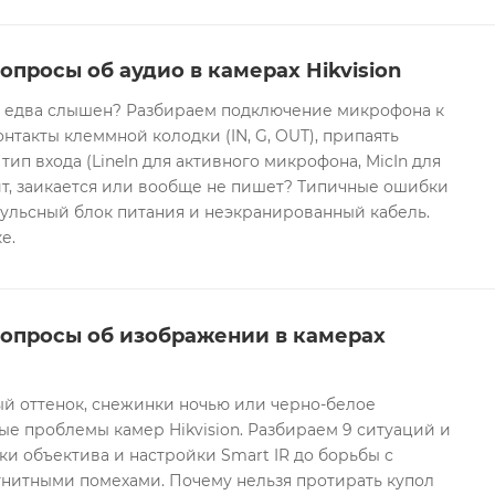
опросы об аудио в камерах Hikvision
он едва слышен? Разбираем подключение микрофона к
контакты клеммной колодки (IN, G, OUT), припаять
 тип входа (LineIn для активного микрофона, MicIn для
т, заикается или вообще не пишет? Типичные ошибки
ульсный блок питания и неэкранированный кабель.
е.
вопросы об изображении в камерах
ый оттенок, снежинки ночью или черно-белое
е проблемы камер Hikvision. Разбираем 9 ситуаций и
ки объектива и настройки Smart IR до борьбы с
гнитными помехами. Почему нельзя протирать купол