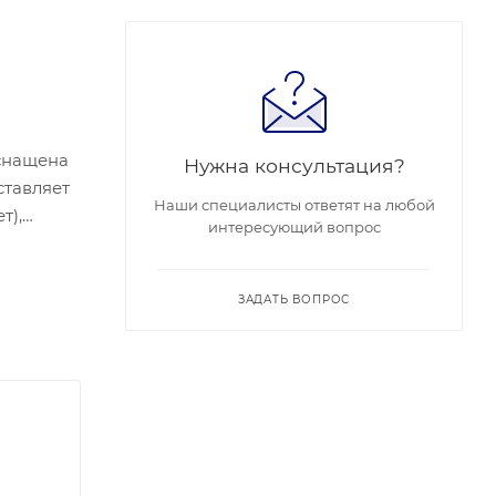
оснащена
Нужна консультация?
ставляет
Наши специалисты ответят на любой
т),
интересующий вопрос
тся от
ия
ЗАДАТЬ ВОПРОС
рофоном,
.
детекцию
C 12 В