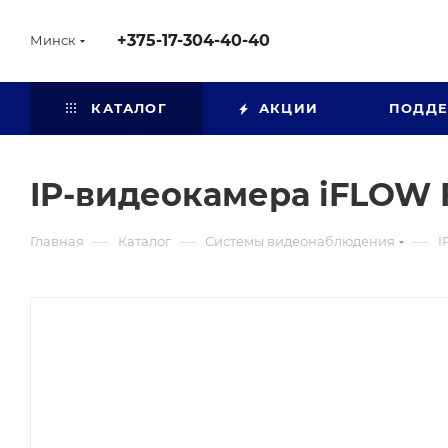
+375-17-304-40-40
Минск
КАТАЛОГ
АКЦИИ
ПОДД
IP-видеокамера iFLOW F
—
—
—
Главная
Каталог
Системы видеонаблюдения
I