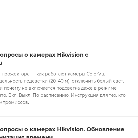
ости до 95% без конденсата.
опросы о камерах Hikvision с
u
 прожектора — как работают камеры ColorVu.
дальность подсветки (20–40 м), отключить белый свет,
и почему не включается подсветка даже в режиме
то, Вкл, Выкл, По расписанию. Инструкция для тех, кто
омпромиссов.
опросы о камерах Hikvision. Обновление
низация времени.