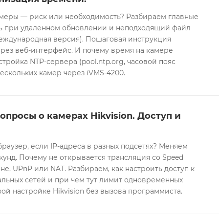
еры — риск или необходимость? Разбираем главные
ть при удаленном обновлении и неподходящий файл
международная версия). Пошаговая инструкция
рез веб-интерфейс. И почему время на камере
тройка NTP-сервера (pool.ntp.org, часовой пояс
ескольких камер через iVMS-4200.
опросы о камерах Hikvision. Доступ и
браузер, если IP-адреса в разных подсетях? Меняем
екунд. Почему не открывается трансляция со Speed
е, UPnP или NAT. Разбираем, как настроить доступ к
альных сетей и при чем тут лимит одновременных
ой настройке Hikvision без вызова программиста.