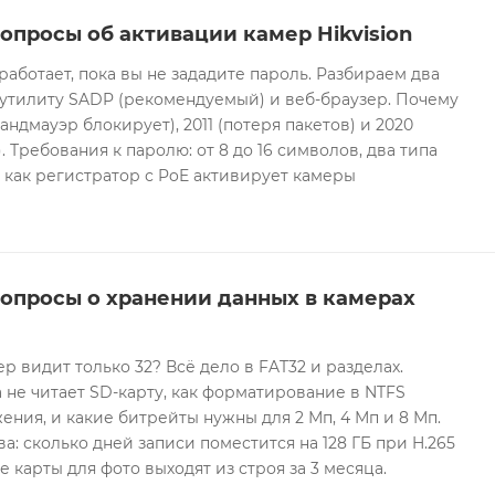
опросы об активации камер Hikvision
 работает, пока вы не зададите пароль. Разбираем два
 утилиту SADP (рекомендуемый) и веб-браузер. Почему
андмауэр блокирует), 2011 (потеря пакетов) и 2020
 Требования к паролю: от 8 до 16 символов, два типа
И как регистратор с PoE активирует камеры
вопросы о хранении данных в камерах
ер видит только 32? Всё дело в FAT32 и разделах.
 не читает SD-карту, как форматирование в NTFS
ния, и какие битрейты нужны для 2 Мп, 4 Мп и 8 Мп.
а: сколько дней записи поместится на 128 ГБ при H.265
е карты для фото выходят из строя за 3 месяца.