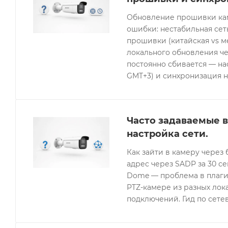
Обновление прошивки кам
ошибки: нестабильная се
прошивки (китайская vs 
локального обновления че
постоянно сбивается — нас
GMT+3) и синхронизация н
Часто задаваемые в
настройка сети.
Как зайти в камеру через 
адрес через SADP за 30 с
Dome — проблема в плагин
PTZ-камере из разных лок
подключений. Гид по сетев