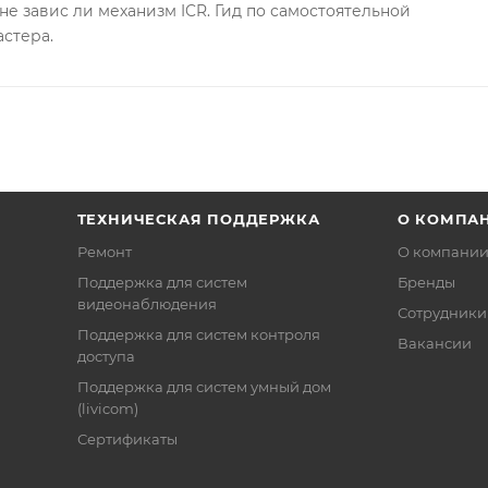
не завис ли механизм ICR. Гид по самостоятельной
астера.
ТЕХНИЧЕСКАЯ ПОДДЕРЖКА
О КОМПА
Ремонт
О компани
Поддержка для систем
Бренды
видеонаблюдения
Сотрудники
Поддержка для систем контроля
Вакансии
доступа
Поддержка для систем умный дом
(livicom)
Сертификаты