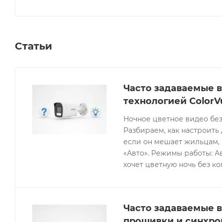
температурный диапазон от -40 до +60 °C при влажн
Статьи
Часто задаваемые в
технологией ColorV
Ночное цветное видео без
Разбираем, как настроить 
если он мешает жильцам, 
«Авто». Режимы работы: Ав
хочет цветную ночь без к
Часто задаваемые в
прошивки и синхро