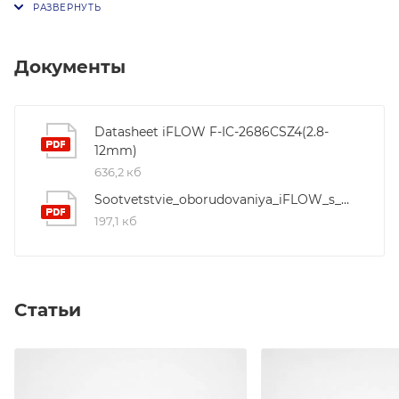
разрешением 3840 × 2160. Чувствительность камеры
составляет 0.0028 лк в цветном режиме при F1.2 с
включенным AGC и 0 лк с комбинированной ИК-
Документы
подсветкой и подсветкой белым светом дальностью
до 60 метров с интеллектуальным управлением и
длиной волны 850 нм. Моторизированный
Datasheet iFLOW F-IC-2686CSZ4(2.8-
12mm)
вариофокальный объектив 2.8-12 мм обеспечивает
636,2 кб
угол обзора от 112.3° до 41.2° по горизонтали.
Основной поток видео передается с частотой 25 к/с
Sootvetstvie_oborudovaniya_iFLOW_s_Hikvision_i_HiWatch
в разрешениях 3840×2160, 3200×1800, 2688×1520,
197,1 кб
1920×1080 и 1280×720. Широкий динамический
диапазон 130 дБ и системы улучшения изображения
(BLC, HLC, 3D DNR) обеспечивают качество картинки
при соотношении сигнал/шум ≥52 дБ. Камера
Статьи
оснащена слотом для карт microSD объемом до 512
ГБ. В модификациях с литерой -S предусмотрены
линейный аудиовход/выход и тревожный
интерфейс (1 вход/выход, макс. 24 В, 1 А). Сетевой