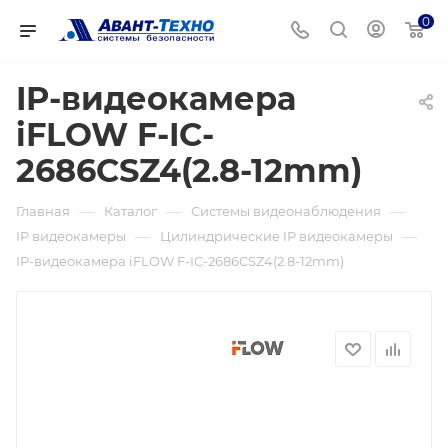
0
IP-видеокамера
iFLOW F-IC-
2686CSZ4(2.8-12mm)
—
—
—
Главная
Каталог
Системы видеонаблюдения
—
—
IP видеокамеры
Цилиндрические IP видеокамеры
IP-видеокамера iFLOW F-IC-2686CSZ4(2.8-12mm)