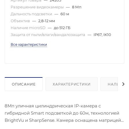
Артикул товара
—
24205
Разрешение видеокамеры
—
8 Мп
Дальность подсветки
—
60 м
Объектив
—
2,8-12 мм
Наличие microSD
—
до 512 ГБ
Защита от пыли/влаги/вандалозащита
—
IP67, IK10
Все характеристики
ОПИСАНИЕ
ХАРАКТЕРИСТИКИ
НАЛИЧИЕ
8Мп уличная цилиндрическая IP-камера c
гибридной Smart подсветкой до 60м, технологией
BrightVu и SharpSense. Камера оснащена матрицей
1/1.8″ Progressive Scan CMOS с максимальным