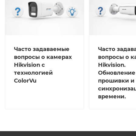
интерфейс представлен портом RJ45 10/100 М
Ethernet. Интеллектуальные функции включают
обнаружение движения с классификацией объектов
("Человек", "ТС"), детектор саботажа, захват лиц и
аналитику на основе глубокого обучения для
защиты периметра. Питание осуществляется через
Часто задаваемые
Часто зада
DC 12 В ±25% (макс. 14.5 Вт) или PoE IEEE 802.3at
вопросы о камерах
вопросы о к
(макс. 18 Вт). Полностью металлический корпус с
Hikvision с
Hikvision.
защитой IP67 и IK10. Габариты - 298×97.9×95.7 мм,
технологией
Обновление
вес - 1085 г. Рабочий температурный диапазон от
ColorVu
прошивки и
-40 до +60 °C при влажности до 95% без конденсата.
синхрониза
Оснащена кнопкой сброса настроек.
времени.