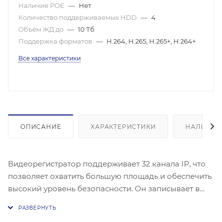
Наличие POE
—
Нет
Количество поддерживаемых HDD
—
4
Объём ЖД до
—
10 Тб
Поддержка форматов
—
H.264, H.265, H.265+, H.264+
Все характеристики
ОПИСАНИЕ
ХАРАКТЕРИСТИКИ
НАЛИЧИЕ
Видеорегистратор поддерживает 32 канала IP, что
позволяет охватить большую площадь и обеспечить
высокий уровень безопасности. Он записывает в
разрешении до 8 MP, включая 6 MP, 5 MP, 4 MP, 3 MP
и 2 MP, что гарантирует четкость и детализацию