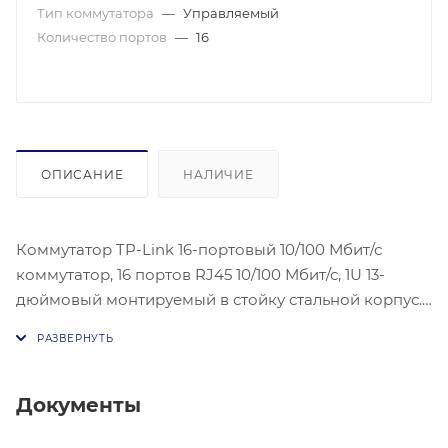
Тип коммутатора
—
Управляемый
Количество портов
—
16
ОПИСАНИЕ
НАЛИЧИЕ
Коммутатор TP-Link 16-портовый 10/100 Мбит/с
коммутатор, 16 портов RJ45 10/100 Мбит/с, 1U 13-
дюймовый монтируемый в стойку стальной корпус.
Вес 1,96 кг. Габаритнгые размеры 80х250х400 мм.
Коммутатор Fast Ethernet TL-SF1016DS представляет
собой стандартное, высокопроизводительное,
недорогое, обеспечивающее безразрывную связь
Документы
сетевое устройство для обновления старой сети и