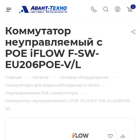
0
Коммутатор
неуправляемый с
POE iFLOW F-SW-
EU206POE-V/L
—
—
—
Главная
Каталог
Сетевое оборудование
—
Коммутаторы для видеонаблюдения и сетей
—
Неуправляемые PoE коммутаторы
Коммутатор неуправляемый с POE iFLOW F-SW-EU206POE-
V/L