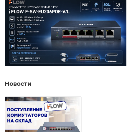
пропускной способности. Устройство выполнено в
металлическом корпусе размерами 145×68.45×25.6
мм с массой нетто 0.27 кг. Питание осуществляется
от источника постоянного тока 48 В, 0.8 А (адаптер
220 В входит в комплект). Максимальная
потребляемая мощность составляет 30 Вт, в режиме
ожидания — 3 Вт. Коммутатор работает при
температуре от 0 до +40 °C и влажности 5-95% без
конденсата, поддерживает хранение при -40 до +85
°C. Предусмотрена защита от перенапряжения 6 кВ
и два способа установки: настольный и настенный.
Новости