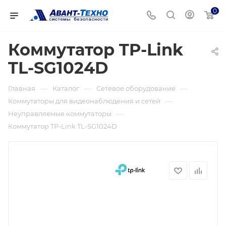
0
Коммутатор TP-Link
TL-SG1024D
—
—
—
Главная
Каталог
Сетевое оборудование
—
Коммутаторы для видеонаблюдения и сетей
—
Неуправляемые коммутаторы
Коммутатор TP-Link TL-SG1024D