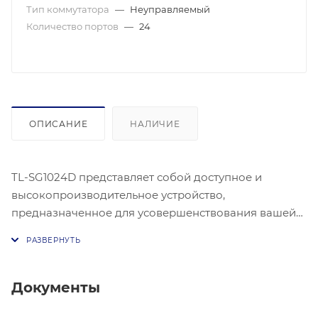
Тип коммутатора
—
Неуправляемый
Количество портов
—
24
ОПИСАНИЕ
НАЛИЧИЕ
TL-SG1024D представляет собой доступное и
высокопроизводительное устройство,
предназначенное для усовершенствования вашей
сети до гигабитных скоростей. Все 24 порта
поддерживают функцию авто-MDI/MDIX - больше не
нужно думать о типе кабеля, просто подключите
кабель к устройству, и оно будет работать. Более
Документы
того, применение инновационной