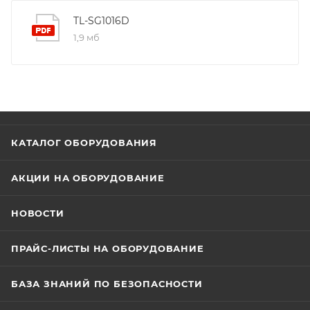
энергосберегающей технологии позволит сберегать
до 25% потребляемой электроэнергии, а 80%
TL-SG1016D
упаковочного материала может быть повторно
1,9 мб
переработано, благодаря чему устройство
представляет собой экологичное решение для
вашей сети.
КАТАЛОГ ОБОРУДОВАНИЯ
АКЦИИ НА ОБОРУДОВАНИЕ
НОВОСТИ
ПРАЙС-ЛИСТЫ НА ОБОРУДОВАНИЕ
БАЗА ЗНАНИЙ ПО БЕЗОПАСНОСТИ