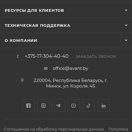
Прочный пластиковый корпус с креплением VESA
200×200 мм (7.87×7.87") позволяет легко установить
РЕСУРСЫ ДЛЯ КЛИЕНТОВ
устройство на стену. Габаритные размеры
составляют 954×615×76 мм (без подставки) и
ТЕХНИЧЕСКАЯ ПОДДЕРЖКА
954×616×242 мм (с подставкой).
О КОМПАНИИ
+375-17-304-40-40
ЗАКАЗАТЬ ЗВОНОК
office@avant.by
220004, Республика Беларусь, г.
Минск, ул. Короля, 45
Соглашение на обработку персональных данных
Политика