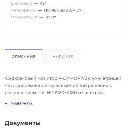
Диагональ
—
43"
Интерфейсы
—
HDMI, USB 2.0, VGA
Мощность, Вт
—
80 Вт
ОПИСАНИЕ
НАЛИЧИЕ
43-дюймовый монитор F-DM-43F1V3 с VA-матрицей
– это современное мультимедийное решение с
разрешением Full HD 1920×1080 и частотой
обновления 60 Гц. Благодаря технологии VA-
матрицы и сверхшироким углам обзора 178° (по
горизонтали и вертикали) изображение сохраняет
четкость и насыщенность цветов при любом угле
Документы
просмотра. Ультратонкий корпус с минимальными