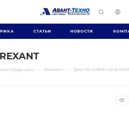
ЕРЖКА
СТАТЬИ
НОВОСТИ
КОМП
e REXANT
—
—
ьная продукция
Разъёмы
Джек RJ-45 8P8C cat 5e REX