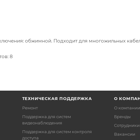
одключения: обжимной. Подходит для многожильных кабел
тов: 8
ТЕХНИЧЕСКАЯ ПОДДЕРЖКА
О КОМПА
Ремонт
О компани
Поддержка для систем
Бренды
видеонаблюдения
Сотрудники
Поддержка для систем контроля
Вакансии
доступа