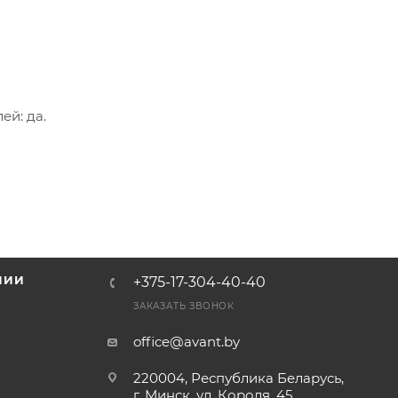
ей: да.
НИИ
+375-17-304-40-40
и
ЗАКАЗАТЬ ЗВОНОК
office@avant.by
220004, Республика Беларусь,
г. Минск, ул. Короля, 45