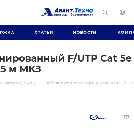
ЕРЖКА
СТАТЬИ
НОВОСТИ
КОМП
нированный F/UTP Cat 5e 
5 м МКЗ
—
ьная продукция
Кабель витая пара экранированный F/UTP C