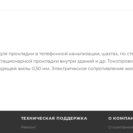
ля прокладки в телефонной канализации, шахтах, по с
 стационарной прокладки внутри зданий и др. Токопров
водящей жилы 0,50 мм. Электрическое сопротивление жи
Ом/100м. Эл. сопротивление изоляции жилы не менее - 5 00
 ассиметрия жил не более - 2 %. Волновое сопротивление
ТЕХНИЧЕСКАЯ ПОДДЕРЖКА
О КОМПА
Ремонт
О компани