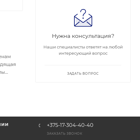
Нужна консультация?
Наши специалисты ответят на любой
интересующий вопрос
тенам
одящая
лы
ЗАДАТЬ ВОПРОС
0 М Ω /
 (1-100
НИИ
+375-17-304-40-40
и
ЗАКАЗАТЬ ЗВОНОК