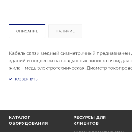
ОПИСАНИЕ
НАЛИЧИЕ
Кабель связи медный симметричный предназначен д
зданий и подвески на воздушных линиях связи; для
жила - медь электротехническая. Диаметр токопро
постоянному току, не более - от 11,2 Ом/100м до 9,5 
км. Рабочая емкость, не более - 56 нФ/км. Омическая
МГц) - 100±15Ω.
КАТАЛОГ
РЕСУРСЫ ДЛЯ
ОБОРУДОВАНИЯ
КЛИЕНТОВ