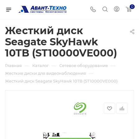
0
Жесткий диск
Seagate SkyHawk
10TB (ST10000VE000)
—
—
—
Главная
Каталог
Сетевое оборудование
—
Жесткие диски для видеонаблюдения
Жесткий диск Seagate SkyHawk 10TB (ST10000VE000)