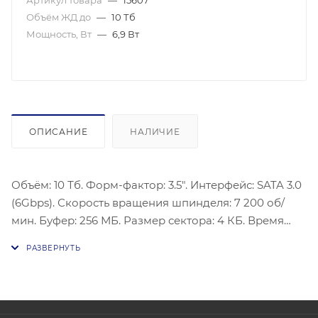
Артикул товара
—
15607
Объём ЖД до
—
10 Тб
Мощность, Вт
—
6,9 Вт
ОПИСАНИЕ
НАЛИЧИЕ
Объём: 10 Тб. Форм-фактор: 3.5". Интерфейс: SATA 3.0
(6Gbps). Скорость вращения шпинделя: 7 200 об/
мин. Буфер: 256 МБ. Размер сектора: 4 КБ. Время
наработки на отказ (МТBF): 2 000 000 ч. Толщина:
26.11 мм. Энергопотребление (ожидание): 1.2 Вт.
Энергопотребление (чтение/запись): 6.9 Вт.