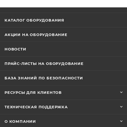
IP40. Наработка на отказ: 60 000 часов. Площадь
защиты: 85 м². Устойчивость к электромагнитным
помехам: степень жесткости 2.
КАТАЛОГ ОБОРУДОВАНИЯ
АКЦИИ НА ОБОРУДОВАНИЕ
НОВОСТИ
ПРАЙС-ЛИСТЫ НА ОБОРУДОВАНИЕ
БАЗА ЗНАНИЙ ПО БЕЗОПАСНОСТИ
РЕСУРСЫ ДЛЯ КЛИЕНТОВ
ТЕХНИЧЕСКАЯ ПОДДЕРЖКА
О КОМПАНИИ