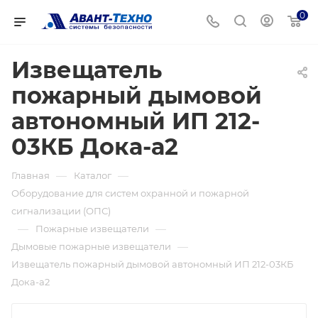
0
Извещатель
пожарный дымовой
автономный ИП 212-
03КБ Дока-а2
—
—
Главная
Каталог
Оборудование для систем охранной и пожарной
сигнализации (ОПС)
—
—
Пожарные извещатели
—
Дымовые пожарные извещатели
Извещатель пожарный дымовой автономный ИП 212-03КБ
Дока-а2