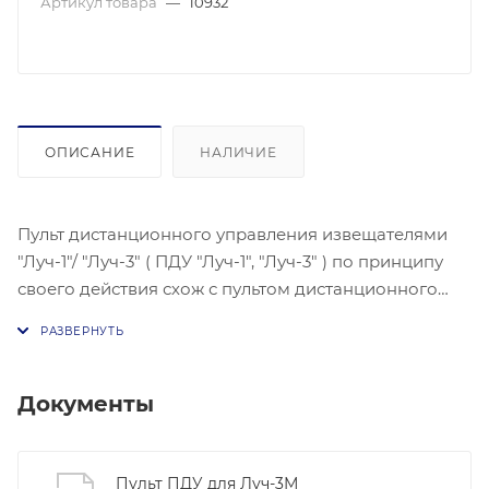
Артикул товара
—
10932
ОПИСАНИЕ
НАЛИЧИЕ
Пульт дистанционного управления извещателями
"Луч-1"/ "Луч-3" ( ПДУ "Луч-1", "Луч-3" ) по принципу
своего действия схож с пультом дистанционного
управления телевизором. На лицевой стороне
пульта находятся три кнопки и один индикатор.
Кнопка "ВКЛ." с фиксацией служит для включения
пульта. Элементов питания в пульте два, типа "АА"
Документы
1.5в. Кнопки "ТЕСТ I" и "ТЕСТ II" без фиксации,
предназначены непосредственно для
дистанционного тестирования ( имитации сигнала
Пульт ПДУ для Луч-3М