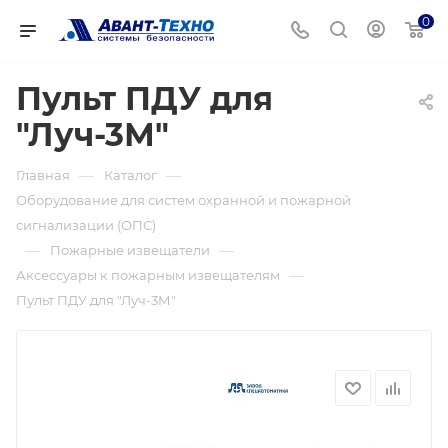
0
Пульт ПДУ для
"Луч-3М"
—
—
Главная
Каталог
Оборудование для систем охранной и пожарной
сигнализации (ОПС)
—
—
Пожарные извещатели
—
Аксессуары к пожарным извещателям
Пульт ПДУ для "Луч-3М"