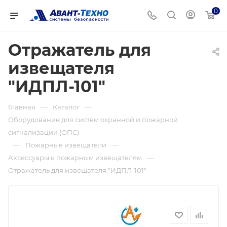
0
Отражатель для
извещателя
"ИДПЛ-101"
—
—
Главная
Каталог
Оборудование для систем охранной и пожарной
сигнализации (ОПС)
—
—
Пожарные извещатели
—
Аксессуары к пожарным извещателям
Отражатель для извещателя "ИДПЛ-101"