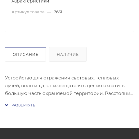
Характеристики
Артикул товара
—
7631
ОПИСАНИЕ
НАЛИЧИЕ
Устройство для отражения световых, тепловых
лучей, волн и т.д. от извещателя с целью охватить
большую часть охраняемой территории. Расстояние
8-15м (один отражатель), 15-50 м (два отражателя),
50-70м (4 отражателя).