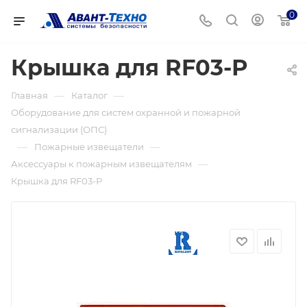
0
Крышка для RF03-Р
—
—
Главная
Каталог
Оборудование для систем охранной и пожарной
сигнализации (ОПС)
—
—
Пожарные извещатели
—
Аксессуары к пожарным извещателям
Крышка для RF03-Р