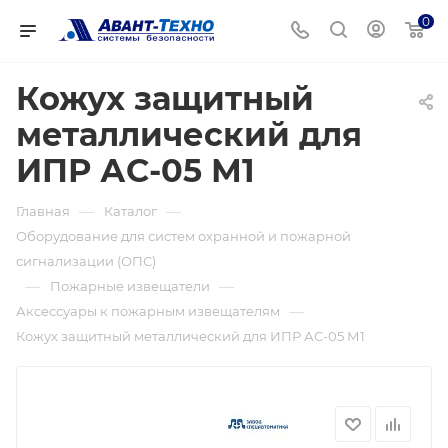
0
Кожух защитный
металлический для
ИПР АС-05 М1
—
—
Главная
Каталог
Оборудование для систем охранной и пожарной
сигнализации (ОПС)
—
—
Пожарные извещатели
—
Аксессуары к пожарным извещателям
Кожух защитный металлический для ИПР АС-05 М1