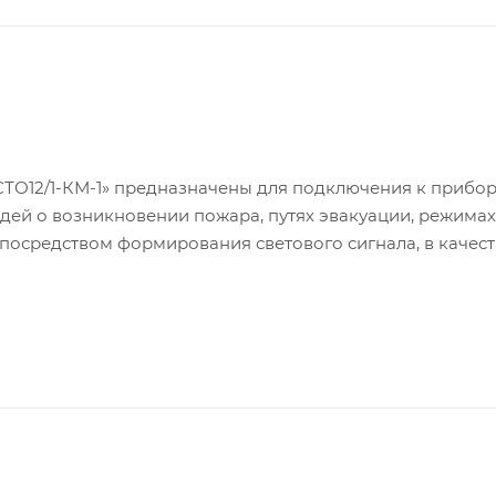
СТО12/1-КМ-1» предназначены для подключения к прибо
ей о возникновении пожара, путях эвакуации, режимах
осредством формирования светового сигнала, в качест
повещатели имеют степень защиты, обеспечиваемую об
вать в помещениях, защищаемых водяными и пенными ус
естах, защищенных от прямого воздействия струй воды 
сами) либо в помещениях с повышенной влажностью.
 взрывоопасных зонах.