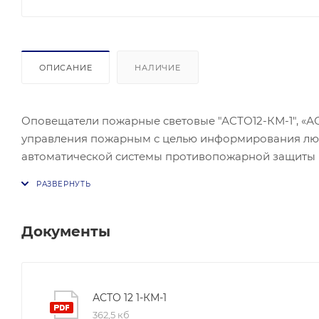
ОПИСАНИЕ
НАЛИЧИЕ
Оповещатели пожарные световые "АСТО12-КМ-1", «А
управления пожарным с целью информирования люд
автоматической системы противопожарной защиты п
исполнительного элемента системы оповещения. О
оповещателя, IP44, что позволяет их эксплуатиро
пожаротушения, а так же ограниченно на улице (в м
пылевых потоков, например под козырьками и наве
Документы
Оповещатели не предназначены для применения во
АСТО 12 1-КМ-1
362,5 кб