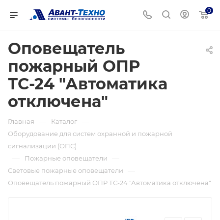
0
Оповещатель
пожарный ОПР
ТС-24 "Автоматика
отключена"
—
—
Главная
Каталог
Оборудование для систем охранной и пожарной
сигнализации (ОПС)
—
—
Пожарные оповещатели
—
Световые пожарные оповещатели
Оповещатель пожарный ОПР ТС-24 "Автоматика отключена"