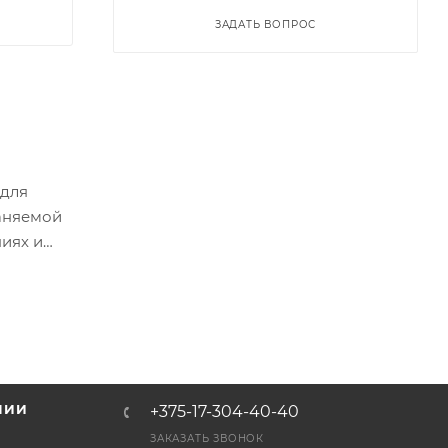
ЗАДАТЬ ВОПРОС
 для
аняемой
иях и
НИИ
+375-17-304-40-40
и
ЗАКАЗАТЬ ЗВОНОК