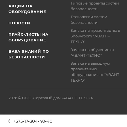
Типовые проекты систем
АКЦИИ НА
безопасности
ОБОРУДОВАНИЕ
Технологии систем
безопасности
НОВОСТИ
Заявка на презентацию в
ПРАЙС-ЛИСТЫ НА
Show-room "АВАНТ-
ОБОРУДОВАНИЕ
ТЕХНО"
Заявка на обучение от
БАЗА ЗНАНИЙ ПО
"АВАНТ-ТЕХНО"
БЕЗОПАСНОСТИ
Заявка на выездную
презентацию
оборудования от "АВАНТ-
ТЕХНО"
2026 © ООО «Торговый дом «АВАНТ-ТЕХНО»
+375-17-304-40-40