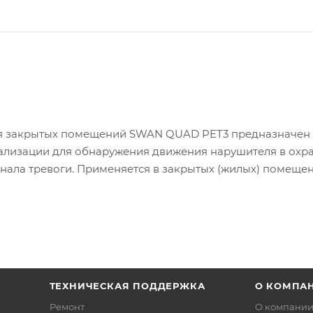
я закрытых помещений SWAN QUAD PET3 предназначен
нализации для обнаружения движения нарушителя в охр
нала тревоги. Применяется в закрытых (жилых) помещен
видимого света. Извещатель укомплектован линзой типа
ТЕХНИЧЕСКАЯ ПОДДЕРЖКА
О КОМПА
Ремонт
О компани