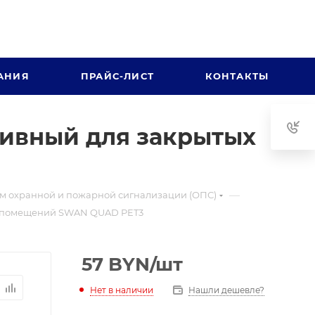
АНИЯ
ПРАЙС-ЛИСТ
КОНТАКТЫ
сивный для закрытых
—
м охранной и пожарной сигнализации (ОПС)
х помещений SWAN QUAD PET3
57
BYN
/шт
Нет в наличии
Нашли дешевле?