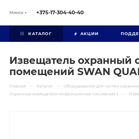
+375-17-304-40-40
Минск
КАТАЛОГ
АКЦИИ
ПОДД
Извещатель охранный 
помещений SWAN QUA
—
—
Главная
Каталог
Оборудование для систем охранно
—
Охранные извещатели инфракрасные пассивные
Изве