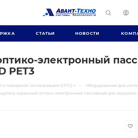
ЕРЖКА
СТАТЬИ
НОВОСТИ
КОМП
оптико-электронный пас
D PET3
—
й и пожарной сигнализации (ОПС)
Оборудование для систе
щатель охранный оптико-электронный пассивный для закрыты