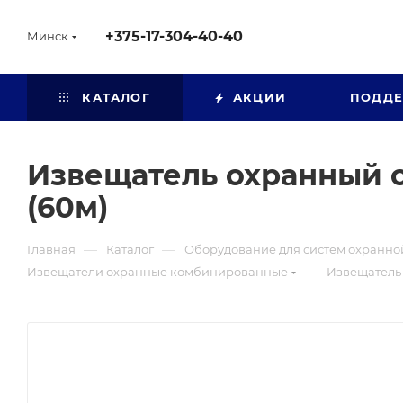
+375-17-304-40-40
Минск
КАТАЛОГ
АКЦИИ
ПОДД
Извещатель охранный 
(60м)
—
—
Главная
Каталог
Оборудование для систем охранно
—
Извещатели охранные комбинированные
Извещатель