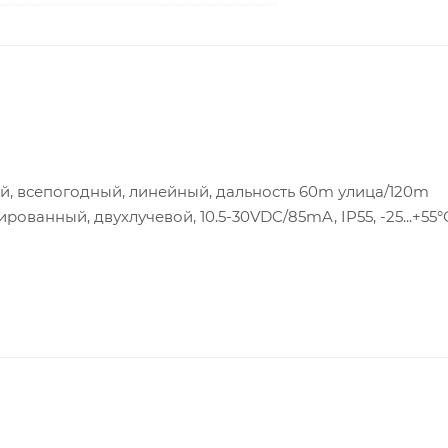
, всепогодный, линейный, дальность 60m улица/120m
ванный, двухлучевой, 10.5-30VDC/85mA, IP55, -25...+55°