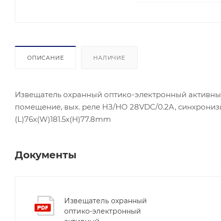
ОПИСАНИЕ
НАЛИЧИЕ
Извещатель охранный оптико-электронный активный
помещение, вых. реле НЗ/НО 28VDC/0.2A, синхронизиро
(L)76х(W)181.5х(H)77.8mm
Документы
Извещатель охранный
оптико-электронный