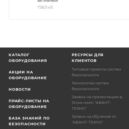
активный
738,9 кб
КАТАЛОГ
РЕСУРСЫ ДЛЯ
ОБОРУДОВАНИЯ
КЛИЕНТОВ
Типовые проекты систем
АКЦИИ НА
безопасности
ОБОРУДОВАНИЕ
Технологии систем
безопасности
НОВОСТИ
Заявка на презентацию в
ПРАЙС-ЛИСТЫ НА
Show-room "АВАНТ-
ОБОРУДОВАНИЕ
ТЕХНО"
Заявка на обучение от
БАЗА ЗНАНИЙ ПО
"АВАНТ-ТЕХНО"
БЕЗОПАСНОСТИ