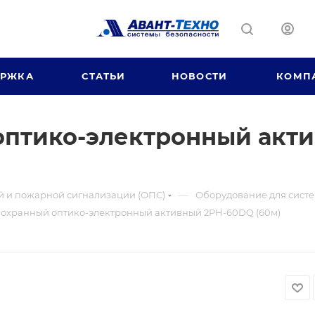
ЕРЖКА
СТАТЬИ
НОВОСТИ
КОМП
оптико-электронный акт
—
й и пожарной сигнализации (ОПС)
Оборудование для систе
 охранный оптико-электронный активный 2PH-60DQ (60м)