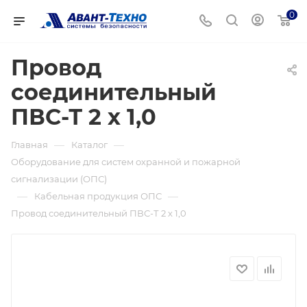
0
Провод
соединительный
ПВС-Т 2 х 1,0
—
—
Главная
Каталог
Оборудование для систем охранной и пожарной
сигнализации (ОПС)
—
—
Кабельная продукция ОПС
Провод соединительный ПВС-Т 2 х 1,0