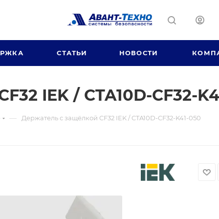
ЕРЖКА
СТАТЬИ
НОВОСТИ
КОМП
F32 IEK / CTA10D-CF32-K4
—
е
Держатель с защёлкой CF32 IEK / CTA10D-CF32-K41-050