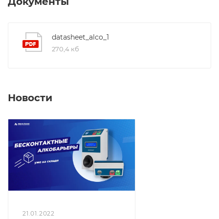
Документы
0,01, Время подготовки к работе: не более 10 сек,
Время измерения: не более 5 сек, Масса: не более
0,4 кг, Рабочий температурный диапазон: от +5 °С до
datasheet_alco_1
+40 °С, Средняя наработка на отказ: не менее 1 800
270,4 кб
000 циклов.
Новости
21.01.2022