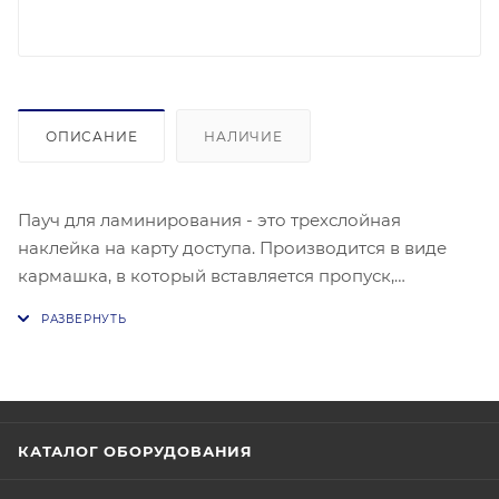
ОПИСАНИЕ
НАЛИЧИЕ
Пауч для ламинирования - это трехслойная
наклейка на карту доступа. Производится в виде
кармашка, в который вставляется пропуск,
распечатанный на обычной бумаге. После чего пауч
пропускается через ламинатор для пропусков.
Далее с нижнего клеевого слоя снимается защитная
бумага и пауч приклеивается на карту доступа.
КАТАЛОГ ОБОРУДОВАНИЯ