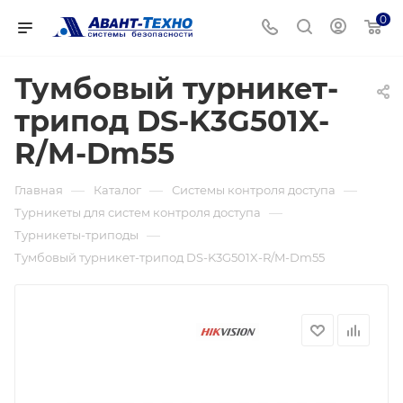
0
Тумбовый турникет-
трипод DS-K3G501X-
R/M-Dm55
—
—
—
Главная
Каталог
Системы контроля доступа
—
Турникеты для систем контроля доступа
—
Турникеты-триподы
Тумбовый турникет-трипод DS-K3G501X-R/M-Dm55