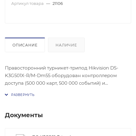
Артикул товара
—
21106
ОПИСАНИЕ
НАЛИЧИЕ
Правосторонний турникет-трипод Hikvision DS-
K3G501X-R/M-Dm55 оборудован контроллером
доступа (500 000 карт, 500 000 событий) и
считывателем Mifare. Сетевая связь TCP/IP: данные
связи специально зашифрованы, чтобы избежать
утечки конфиденциальной информации. Барьер
открыт/закрыт, свободный доступ, запрещенный
Документы
режим по выбору. Двусторонняя полоса (вход/
выход). Дистанционное управление и местное