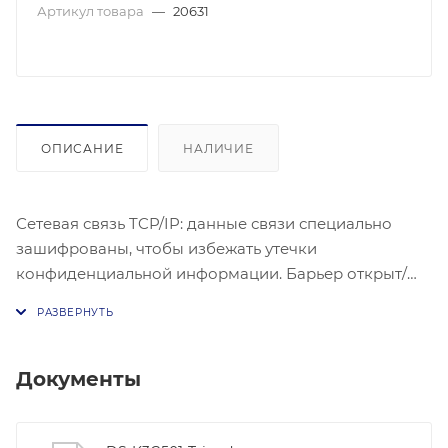
Артикул товара
—
20631
ОПИСАНИЕ
НАЛИЧИЕ
Сетевая связь TCP/IP: данные связи специально
зашифрованы, чтобы избежать утечки
конфиденциальной информации. Барьер открыт/
закрыт, свободный доступ, запрещенный режим по
выбору. Двусторонняя полоса (вход/выход).
Дистанционное управление и местное управление.
Индикация показывает вход/выход и статус
Документы
прохождения. Прохождение пожарной тревоги: при
срабатывании пожарной тревоги барьер