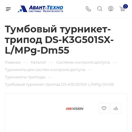
0
Тумбовый турникет-
трипод DS-K3G501SX-
L/MPg-Dm55
—
—
—
Главная
Каталог
Системы контроля доступа
—
Турникеты для систем контроля доступа
—
Турникеты-триподы
Тумбовый турникет-трипод DS-K3G501SX-L/MPg-Dm55