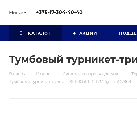
+375-17-304-40-40
Минск
КАТАЛОГ
АКЦИИ
ПОДД
Тумбовый турникет-тр
—
—
—
Главная
Каталог
Системы контроля доступа
Ту
Тумбовый турникет-трипод DS-K3G501LX-L/MPg-Dm55/868