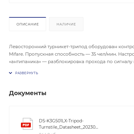
ОПИСАНИЕ
НАЛИЧИЕ
Левосторонний турникет-трипод оборудован контрол
Mifare. Пропускная способность — 35 чел/мин. Нас
«антипаника» — разблокировка прохода по сигналу 
3 млн проходов. Подключение двух кнопок выхода. 
продолжительности прохода с блокировкой штанг по
232, вход пожарной сигнализации, два тревожных в
обеспечения по ISAPI-протоколу. Рабочая температура
Документы
(режим ожидания). Материал корпуса — нержавеющая
стали. Размер — 960×232×1208 мм. Вес — 45 кг.
DS-K3G501LX-Tripod-
Turnstile_Datasheet_20230714