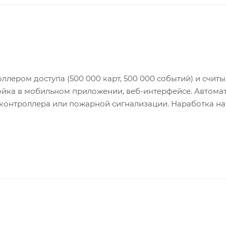
лером доступа (500 000 карт, 500 000 событий) и счит
тройка в мобильном приложении, веб-интерфейсе. Автома
контроллера или пожарной сигнализации. Наработка на
Светодиодная индикация статуса доступа. Настройка
 истечению установленного периода. Четыре RS-485, че
ыхода, два реле. Интеграция стороннего программного
 — –20 °C... +65 °C. Питание — AC 100 ~ 240 V. Мощность
 сталь SUS 304 толщиной 1.5 мм, штанг — труба из не