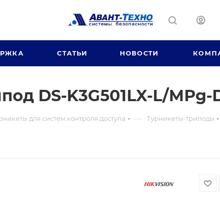
ЕРЖКА
СТАТЬИ
НОВОСТИ
КОМП
ипод DS-K3G501LX-L/MPg-
—
рникеты для систем контроля доступа
Турникеты-триподы