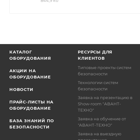
844,9 кб
КАТАЛОГ
РЕСУРСЫ ДЛЯ
ОБОРУДОВАНИЯ
КЛИЕНТОВ
Типовые проекты систем
АКЦИИ НА
безопасности
ОБОРУДОВАНИЕ
Технологии систем
безопасности
НОВОСТИ
Заявка на презентацию в
ПРАЙС-ЛИСТЫ НА
Show-room "АВАНТ-
ОБОРУДОВАНИЕ
ТЕХНО"
Заявка на обучение от
БАЗА ЗНАНИЙ ПО
"АВАНТ-ТЕХНО"
БЕЗОПАСНОСТИ
Заявка на выездную