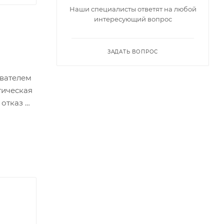
Наши специалисты ответят на любой
интересующий вопрос
ЗАДАТЬ ВОПРОС
ывателем
тическая
 отказ —
тыре RS-
 — 45 Вт
ржавеющей