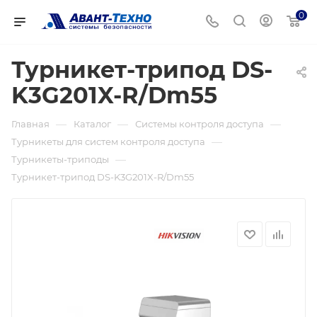
0
Турникет-трипод DS-
K3G201X-R/Dm55
—
—
—
Главная
Каталог
Системы контроля доступа
—
Турникеты для систем контроля доступа
—
Турникеты-триподы
Турникет-трипод DS-K3G201X-R/Dm55