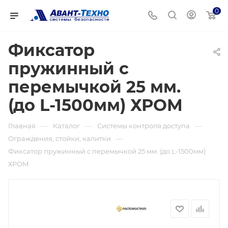
0
Фиксатор
пружинный с
перемычкой 25 мм.
(до L-1500мм) ХРОМ
—
—
—
Главная
Каталог
Системы контроля доступа
—
Ограждения, стойки, калитки
Фиксатор пружинный с перемычкой 25 мм. (до L-1500мм)
ХРОМ